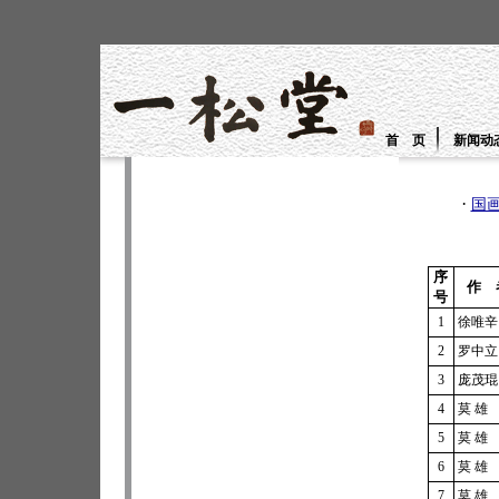
首 页
新闻动
·
国
序
作 
号
1
徐唯辛
2
罗中立
3
庞茂琨
4
莫 雄
5
莫 雄
6
莫 雄
7
莫 雄