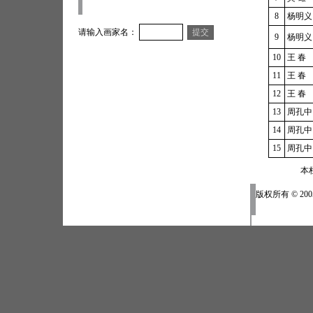
8
杨明义
请输入画家名：
9
杨明义
10
王 春
11
王 春
12
王 春
13
周孔中
14
周孔中
15
周孔中
本栏
版权所有 © 20